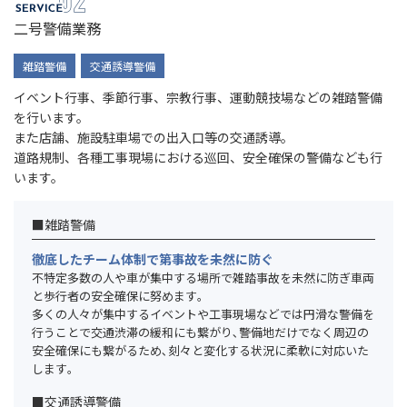
二号警備業務
雑踏警備
交通誘導警備
イベント行事、季節行事、宗教行事、運動競技場などの雑踏警備
を行います。
また店舗、施設駐車場での出入口等の交通誘導。
道路規制、各種工事現場における巡回、安全確保の警備なども行
います。
■雑踏警備
徹底したチーム体制で第事故を未然に防ぐ
不特定多数の人や車が集中する場所で雑踏事故を未然に防ぎ車両
と歩行者の安全確保に努めます｡
多くの人々が集中するイベントや工事現場などでは円滑な警備を
行うことで交通渋滞の緩和にも繋がり､警備地だけでなく周辺の
安全確保にも繋がるため､刻々と変化する状況に柔軟に対応いた
します｡
■交通誘導警備