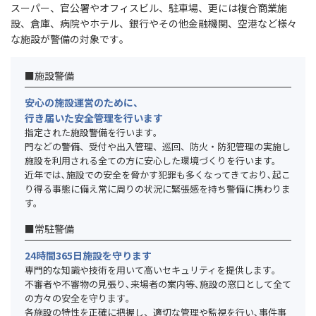
スーパー、官公署やオフィスビル、駐車場、更には複合商業施
設、倉庫、病院やホテル、銀行やその他金融機関、空港など様々
な施設が警備の対象です｡
■施設警備
安心の施設運営のために、
行き届いた安全管理を行います
指定された施設警備を行います｡
門などの警備、受付や出入管理、巡回、防火・防犯管理の実施し
施設を利用される全ての方に安心した環境づくりを行います。
近年では､施設での安全を脅かす犯罪も多くなってきており､起こ
り得る事態に備え常に周りの状況に緊張感を持ち警備に携わりま
す。
■常駐警備
24時間365日施設を守ります
専門的な知識や技術を用いて高いセキュリティを提供します｡
不審者や不審物の見張り､来場者の案内等､施設の窓口として全て
の方々の安全を守ります｡
各施設の特性を正確に把握し、適切な管理や監視を行い､事件事